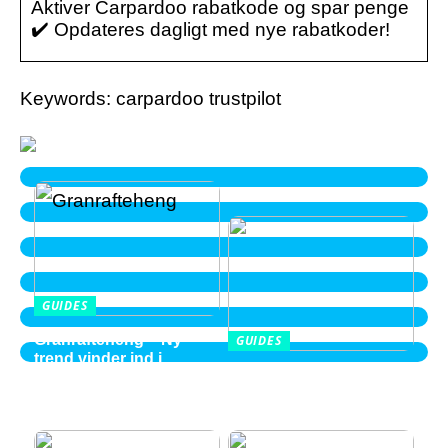
Aktiver Carpardoo rabatkode og spar penge
✔️ Opdateres dagligt med nye rabatkoder!
Keywords: carpardoo trustpilot
GUIDES
Granrafteheng – Ny
GUIDES
trend vinder ind i
Balayage i Aalborg –
villaområderne
perspektiver fra en ung
2026 kvinde