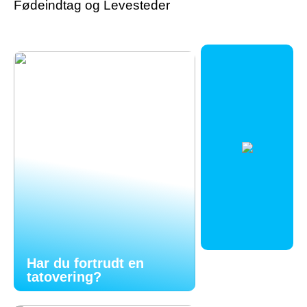
Fødeindtag og Levesteder
Har du fortrudt en
tatovering?