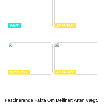
DAME
23/10/2022
Sådan finder du billige
Arrangér en tur til
sandaler i en høj kvalitet
vandet med dine børn
04/10/2022
02/10/2022
Guide: Find de rette
Har du fortrudt en
varekroge til butikkens
tatovering?
inventar
Fascinerende Fakta Om Delfiner: Arter, Vægt,