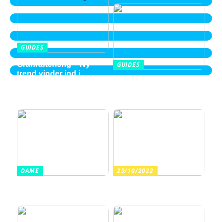
GUIDES
Granrafteheng – Ny
GUIDES
trend vinder ind i
Balayage i Aalborg –
villaområderne
perspektiver fra en ung
2026 kvinde
DAME
23/10/2022
Sådan finder du billige
Arrangér en tur til
sandaler i en høj kvalitet
vandet med dine børn