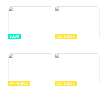
2026 kvinde
DAME
23/10/2022
Sådan finder du billige
Arrangér en tur til
sandaler i en høj kvalitet
vandet med dine børn
04/10/2022
02/10/2022
Guide: Find de rette
Har du fortrudt en
varekroge til butikkens
tatovering?
inventar