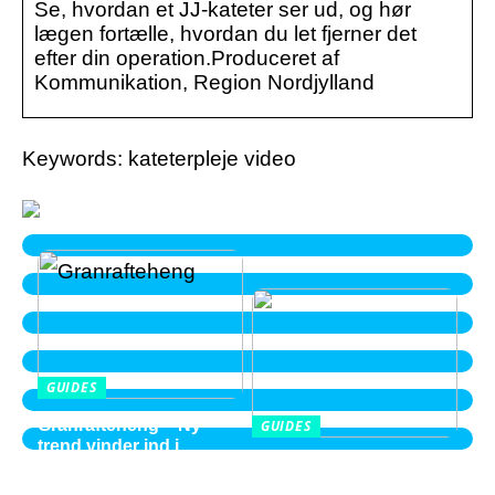
Se, hvordan et JJ-kateter ser ud, og hør
lægen fortælle, hvordan du let fjerner det
efter din operation.Produceret af
Kommunikation, Region Nordjylland
Keywords: kateterpleje video
GUIDES
Granrafteheng – Ny
GUIDES
trend vinder ind i
Balayage i Aalborg –
villaområderne
perspektiver fra en ung