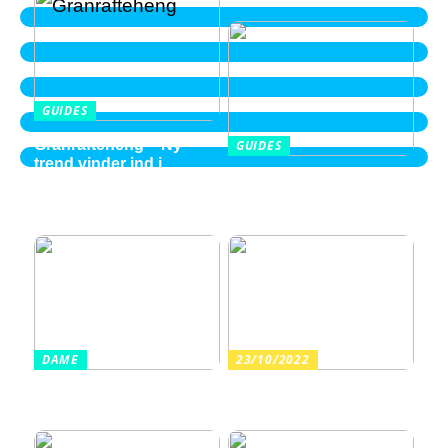
GUIDES
Granrafteheng – Ny
GUIDES
trend vinder ind i
Balayage i Aalborg –
villaområderne
perspektiver fra en ung
2026 kvinde
DAME
23/10/2022
Sådan finder du billige
Arrangér en tur til
sandaler i en høj kvalitet
vandet med dine børn