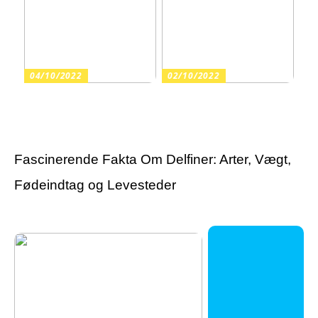
04/10/2022
02/10/2022
Guide: Find de rette
Har du fortrudt en
varekroge til butikkens
tatovering?
inventar
Fascinerende Fakta Om Delfiner: Arter, Vægt,
Fødeindtag og Levesteder