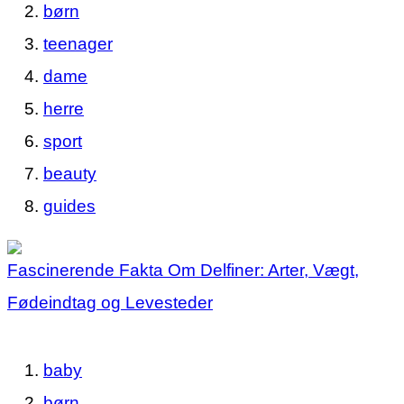
børn
teenager
dame
herre
sport
beauty
guides
Fascinerende Fakta Om Delfiner: Arter, Vægt,
Fødeindtag og Levesteder
baby
børn