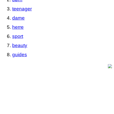
teenager
dame
herre
sport
beauty
guides