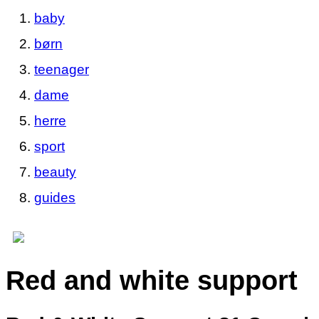
baby
børn
teenager
dame
herre
sport
beauty
guides
Red and white support