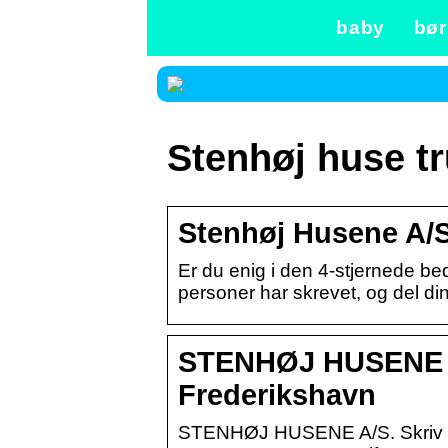
baby
bør
Stenhøj huse tr
Stenhøj Husene A/S
Er du enig i den 4-stjernede 
personer har skrevet, og del di
STENHØJ HUSENE A
Frederikshavn
STENHØJ HUSENE A/S. Skriv en