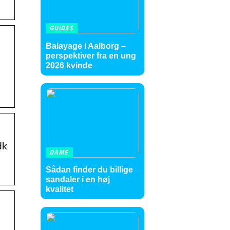
GUIDES
Balayage i Aalborg –
perspektiver fra en ung
2026 kvinde
dk
DAME
Sådan finder du billige
sandaler i en høj
kvalitet