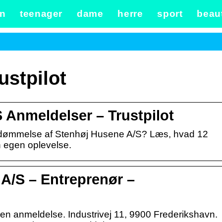
n
teenager
dame
herre
sport
beau
ustpilot
 Anmeldelser – Trustpilot
bedømmelse af Stenhøj Husene A/S? Læs, hvad 12
n egen oplevelse.
/S – Entreprenør –
 anmeldelse. Industrivej 11, 9900 Frederikshavn.