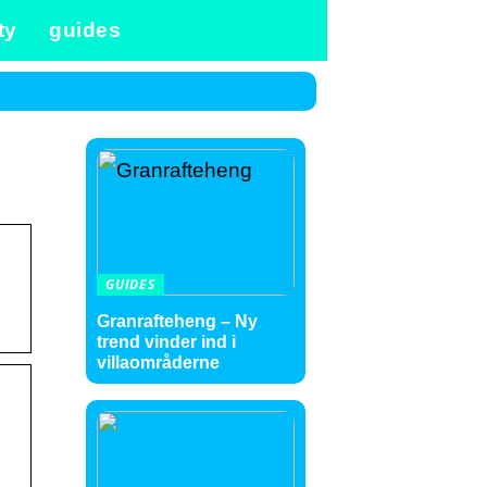
ty
guides
GUIDES
Granrafteheng – Ny
trend vinder ind i
villaområderne