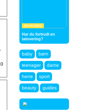
02/10/2022
Har du fortrudt en
tatovering?
r
baby
børn
10
teenager
dame
herre
sport
beauty
guides