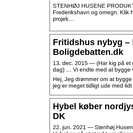
STENHØJ HUSENE PRODUKTION 
Frederikshavn og omegn. Klik he
projek…
Fritidshus nybyg – h
Boligdebatten.dk
13. dec. 2015 — (Har kig på et
dag) … Vi endte med at bygge v
Hej, Jeg drømmer om at bygge e
jeg er meget tidligt ude med li
Hybel køber nordjy
DK
22. jun. 2021 — Stenhøj Husen