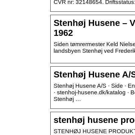
CVR nr: 32148654. Driftsstatus
Stenhøj Husene – 
1962
Siden tømrermester Keld Niels
landsbyen Stenhøj ved Frederik
Stenhøj Husene A/
Stenhøj Husene A/S · Side · En
· stenhoj-husene.dk/katalog · 
Stenhøj …
stenhøj husene pro
STENHØJ HUSENE PRODUKTION