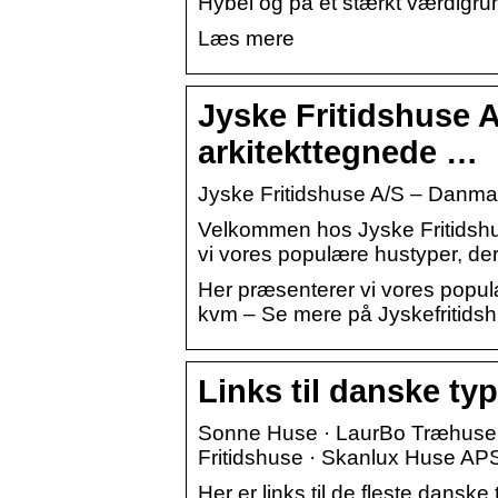
Hybel og på et stærkt værdigrun
Læs mere
Jyske Fritidshuse A
arkitekttegnede …
Jyske Fritidshuse A/S – Danmark
Velkommen hos Jyske Fritidshu
vi vores populære hustyper, der v
Her præsenterer vi vores populær
kvm – Se mere på Jyskefritids
Links til danske ty
Sonne Huse · LaurBo Træhuse A
Fritidshuse · Skanlux Huse APS
Her er links til de fleste dans