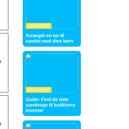
23/10/2022
Arrangér en tur til
vandet med dine børn
n
04/10/2022
Guide: Find de rette
varekroge til butikkens
inventar
m