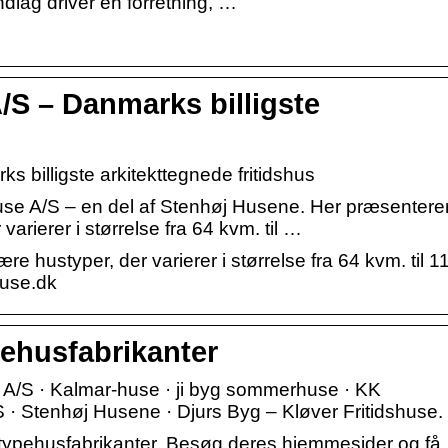
dlag driver en forretning, …
/S – Danmarks billigste
s billigste arkitekttegnede fritidshus
se A/S – en del af Stenhøj Husene. Her præsentere
arierer i størrelse fra 64 kvm. til …
e hustyper, der varierer i størrelse fra 64 kvm. til 1
huse.dk
pehusfabrikanter
/S · Kalmar-huse · ji byg sommerhuse · KK
 · Stenhøj Husene · Djurs Byg – Kløver Fritidshuse.
ke typehusfabrikanter. Besøg deres hjemmesider og få