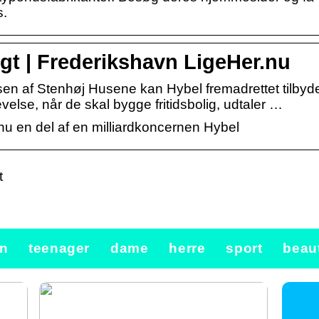
s.
gt | Frederikshavn LigeHer.nu
en af Stenhøj Husene kan Hybel fremadrettet tilbyd
lse, når de skal bygge fritidsbolig, udtaler …
u en del af en milliardkoncernen Hybel
t
n
teenager
dame
herre
sport
beau