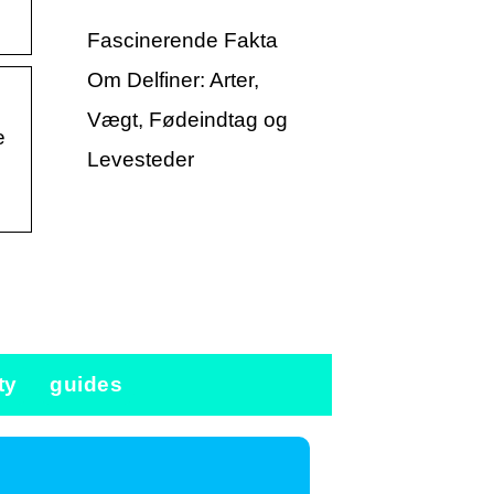
Fascinerende Fakta
Om Delfiner: Arter,
Vægt, Fødeindtag og
e
Levesteder
ty
guides