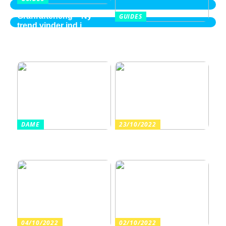
Granrafteheng – Ny
GUIDES
trend vinder ind i
Balayage i Aalborg –
villaområderne
perspektiver fra en ung
2026 kvinde
DAME
23/10/2022
Sådan finder du billige
Arrangér en tur til
sandaler i en høj kvalitet
vandet med dine børn
04/10/2022
02/10/2022