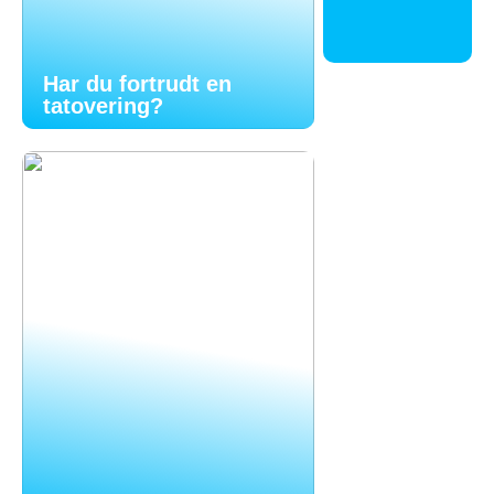
Har du fortrudt en
tatovering?