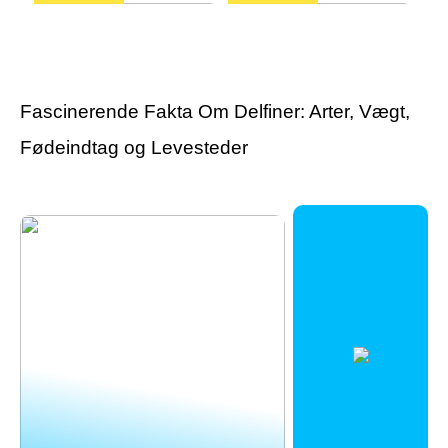
Guide: Find de rette
Har du fortrudt en
varekroge til butikkens
tatovering?
inventar
Fascinerende Fakta Om Delfiner: Arter, Vægt,
Fødeindtag og Levesteder