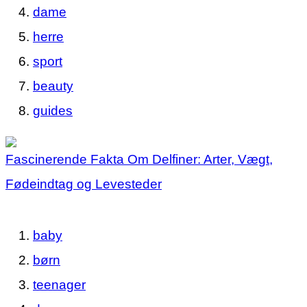
dame
herre
sport
beauty
guides
Fascinerende Fakta Om Delfiner: Arter, Vægt,
Fødeindtag og Levesteder
baby
børn
teenager