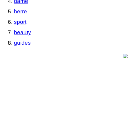
dame
herre
sport
beauty
guides