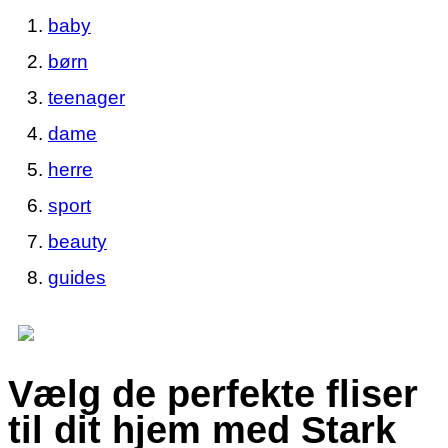
baby
børn
teenager
dame
herre
sport
beauty
guides
Vælg de perfekte fliser
til dit hjem med Stark