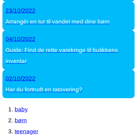
23/10/2022
Arrangér en tur til vandet med dine børn
04/10/2022
Guide: Find de rette varekroge til butikkens
inventar
02/10/2022
Har du fortrudt en tatovering?
baby
børn
teenager