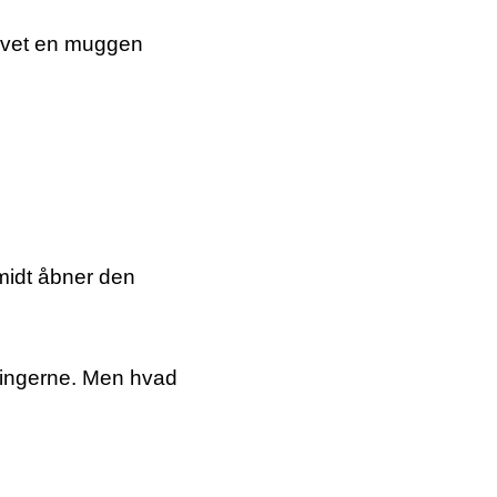
fgivet en muggen
midt åbner den
tningerne. Men hvad