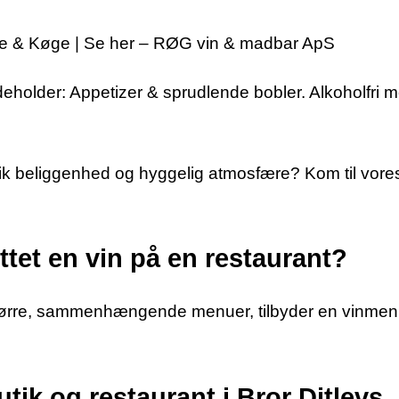
lde & Køge | Se her – RØG vin & madbar ApS
eholder: Appetizer & sprudlende bobler. Alkoholfri 
k beliggenhed og hyggelig atmosfære? Kom til vores 
tet en vin på en restaurant?
 større, sammenhængende menuer, tilbyder en vinmen
ik og restaurant i Bror Ditlevs