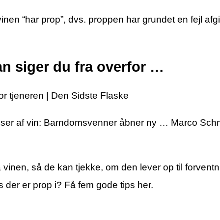
t vinen “har prop”, dvs. proppen har grundet en fejl a
an siger du fra overfor …
or tjeneren | Den Sidste Flaske
asser af vin: Barndomsvenner åbner ny … Marco Sch
 vinen, så de kan tjekke, om den lever op til forven
s der er prop i? Få fem gode tips her.