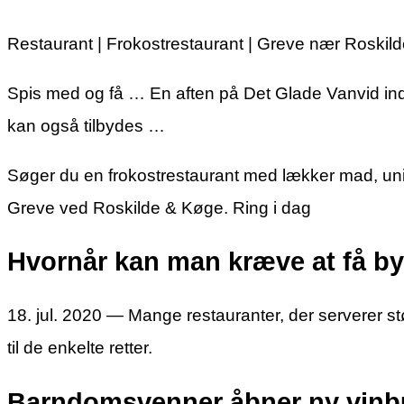
Restaurant | Frokostrestaurant | Greve nær Roski
Spis med og få … En aften på Det Glade Vanvid ind
kan også tilbydes …
Søger du en frokostrestaurant med lækker mad, uni
Greve ved Roskilde & Køge. Ring i dag
Hvornår kan man kræve at få byt
18. jul. 2020 — Mange restauranter, der serverer
til de enkelte retter.
Barndomsvenner åbner ny vinbut