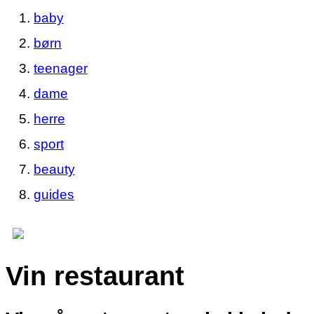
baby
børn
teenager
dame
herre
sport
beauty
guides
Vin restaurant