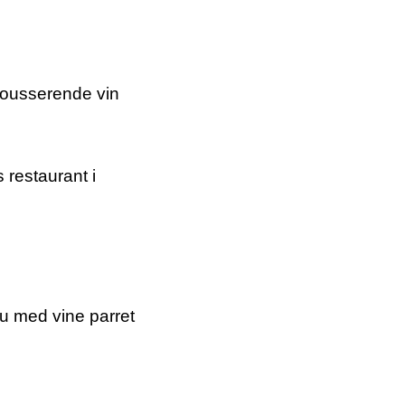
mousserende vin
restaurant i
u med vine parret
 …