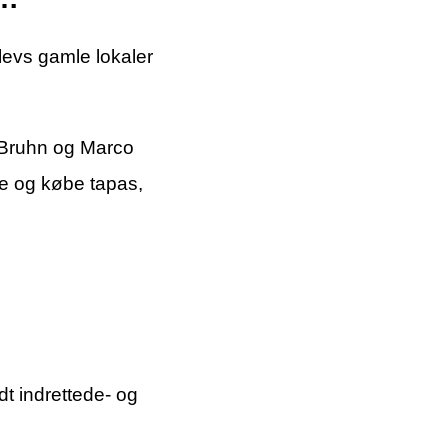
levs gamle lokaler
s Bruhn og Marco
e og købe tapas,
dt indrettede- og