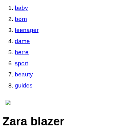
baby
børn
teenager
dame
herre
sport
beauty
guides
Zara blazer