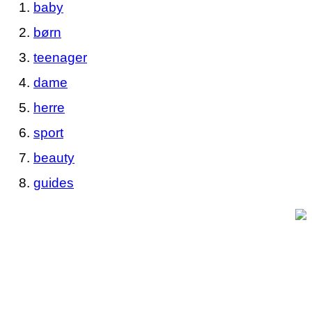
baby
børn
teenager
dame
herre
sport
beauty
guides