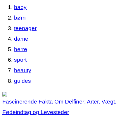
baby
børn
teenager
dame
herre
sport
beauty
guides
Fascinerende Fakta Om Delfiner: Arter, Vægt,
Fødeindtag og Levesteder