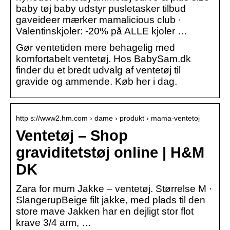
baby tøj baby udstyr pusletasker tilbud
gaveideer mærker mamalicious club ·
Valentinskjoler: -20% på ALLE kjoler …
Gør ventetiden mere behagelig med
komfortabelt ventetøj. Hos BabySam.dk
finder du et bredt udvalg af ventetøj til
gravide og ammende. Køb her i dag.
http s://www2.hm.com › dame › produkt › mama-ventetoj
Ventetøj – Shop
graviditetstøj online | H&M
DK
Zara for mum Jakke – ventetøj. Størrelse M ·
SlangerupBeige filt jakke, med plads til den
store mave Jakken har en dejligt stor flot
krave 3/4 arm, …