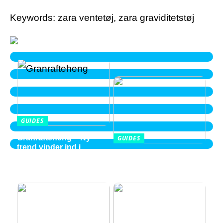
Keywords: zara ventetøj, zara graviditetstøj
GUIDES
Granrafteheng – Ny
GUIDES
trend vinder ind i
Balayage i Aalborg –
villaområderne
perspektiver fra en ung
2026 kvinde