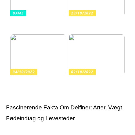
DAME
23/10/2022
Sådan finder du billige
Arrangér en tur til
sandaler i en høj kvalitet
vandet med dine børn
04/10/2022
02/10/2022
Guide: Find de rette
Har du fortrudt en
varekroge til butikkens
tatovering?
inventar
Fascinerende Fakta Om Delfiner: Arter, Vægt,
Fødeindtag og Levesteder