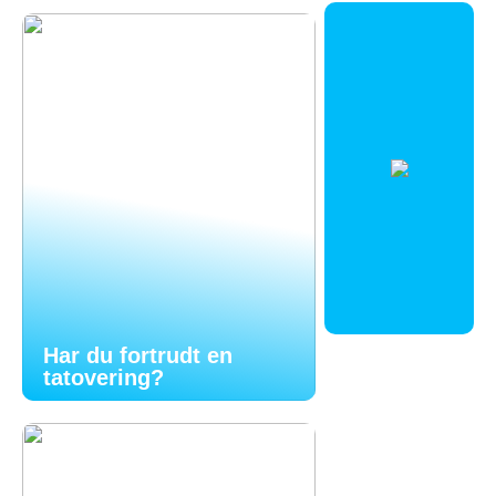
Har du fortrudt en
tatovering?