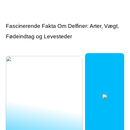
Guide: Find de rette
Har du fortrudt en
varekroge til butikkens
tatovering?
inventar
Fascinerende Fakta Om Delfiner: Arter, Vægt,
Fødeindtag og Levesteder