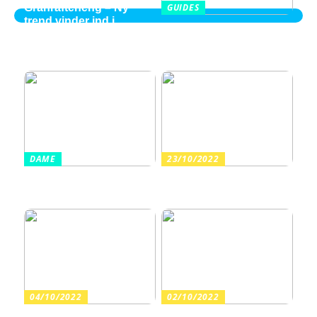
Granrafteheng – Ny
GUIDES
trend vinder ind i
Balayage i Aalborg –
villaområderne
perspektiver fra en ung
2026 kvinde
DAME
23/10/2022
Sådan finder du billige
Arrangér en tur til
sandaler i en høj kvalitet
vandet med dine børn
04/10/2022
02/10/2022