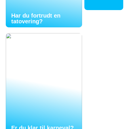
Har du fortrudt en
tatovering?
Er du klar til karneval?