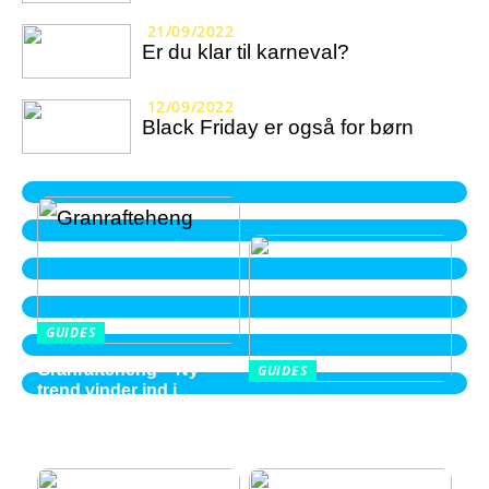
21/09/2022
Er du klar til karneval?
12/09/2022
Black Friday er også for børn
GUIDES
Granrafteheng – Ny
GUIDES
trend vinder ind i
Balayage i Aalborg –
villaområderne
perspektiver fra en ung
2026 kvinde