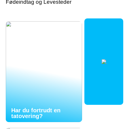
Fødeindtag og Levesteder
Har du fortrudt en
tatovering?