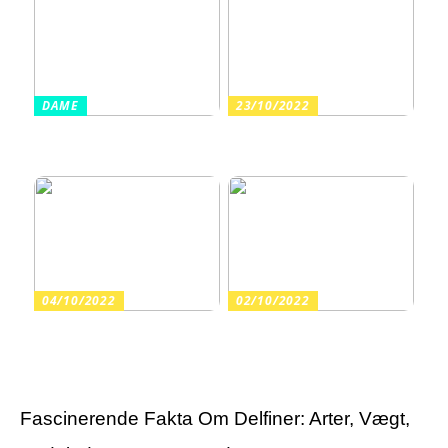
DAME
23/10/2022
Sådan finder du billige
Arrangér en tur til
sandaler i en høj kvalitet
vandet med dine børn
04/10/2022
02/10/2022
Guide: Find de rette
Har du fortrudt en
varekroge til butikkens
tatovering?
inventar
Fascinerende Fakta Om Delfiner: Arter, Vægt,