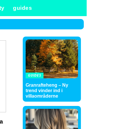
ty
guides
GUIDES
Granrafteheng – Ny
trend vinder ind i
villaområderne
ra