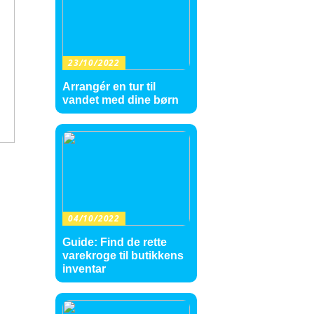
23/10/2022
Arrangér en tur til
vandet med dine børn
04/10/2022
Guide: Find de rette
varekroge til butikkens
inventar