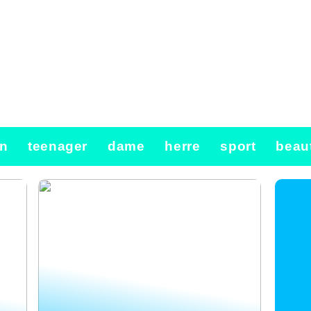
n
teenager
dame
herre
sport
beau