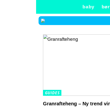
baby
bør
GUIDES
Granrafteheng – Ny trend vin