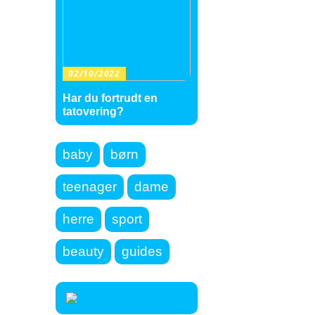
02/10/2022
Har du fortrudt en
tatovering?
baby
børn
teenager
dame
herre
sport
beauty
guides