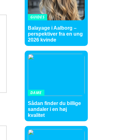
GUIDES
Balayage i Aalborg –
perspektiver fra en ung
2026 kvinde
DAME
Sådan finder du billige
sandaler i en høj
kvalitet