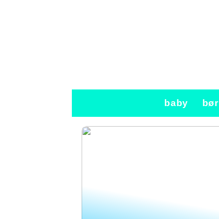
baby
bør