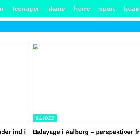
n
teenager
dame
herre
sport
beau
GUIDES
der ind i
Balayage i Aalborg – perspektiver f