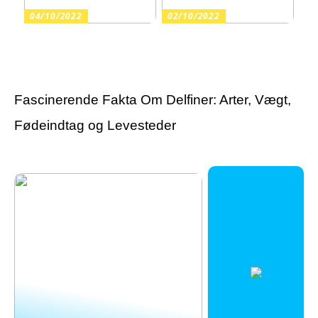
04/10/2022
02/10/2022
Guide: Find de rette
Har du fortrudt en
varekroge til butikkens
tatovering?
inventar
Fascinerende Fakta Om Delfiner: Arter, Vægt,
Fødeindtag og Levesteder