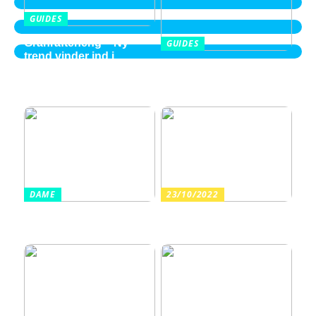
GUIDES
Granrafteheng – Ny
GUIDES
trend vinder ind i
Balayage i Aalborg –
villaområderne
perspektiver fra en ung
2026 kvinde
DAME
23/10/2022
Sådan finder du billige
Arrangér en tur til
sandaler i en høj kvalitet
vandet med dine børn