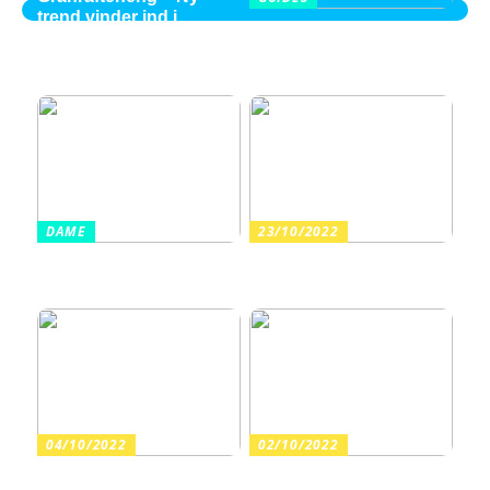
trend vinder ind i
Balayage i Aalborg –
villaområderne
perspektiver fra en ung
2026 kvinde
DAME
23/10/2022
Sådan finder du billige
Arrangér en tur til
sandaler i en høj kvalitet
vandet med dine børn
04/10/2022
02/10/2022
Guide: Find de rette
Har du fortrudt en