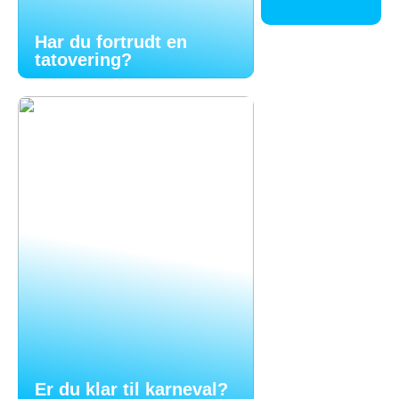
Har du fortrudt en
tatovering?
Er du klar til karneval?