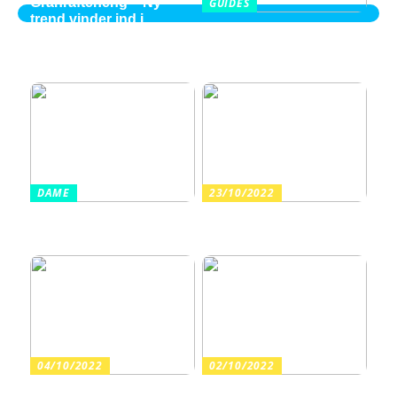
Granrafteheng – Ny
GUIDES
trend vinder ind i
Balayage i Aalborg –
villaområderne
perspektiver fra en ung
2026 kvinde
DAME
23/10/2022
Sådan finder du billige
Arrangér en tur til
sandaler i en høj kvalitet
vandet med dine børn
04/10/2022
02/10/2022
Guide: Find de rette
Har du fortrudt en